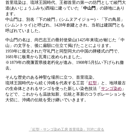
首里琉染は、琉球王国時代、王都首里の第一の坊門として綾門大
道(あいじょうふみち)西端に建っていた「
中山門
」の跡地にあり
ます。
中山門は、別名「下の綾門」(シムヌアイジョー)・「下の鳥居」
(シムントゥイ)と呼ばれ、1428年創建とされ、当初は建国門とも
呼ばれていました。
中山門の名は、尚巴志王の冊封使柴山(1425年来琉)が献じた「中
山」の文字を、後に扁額に仕立て掲げたことによります。
1959年に復元された守礼門と同型同大の中国の牌楼式の門で、
1681年に板葺から瓦葺に改められました。
※1879年の廃藩置県後老朽化が進み、1908年5月払い下げられ撤
去。
そんな歴史のある神聖な場所に立つ、首里琉染。
琉球王国時代から続く沖縄を代表する工芸「
紅型
」と、地球最古
の生命体とされるサンゴを使った新しい染色技法「
サンゴ染め
」
などで、これからも温故知新、伝統と革新のコラボレーションを
大切に、沖縄の伝統を受け継いでいきます。
「紅型・サンゴ染め工房 首里琉染」TOPに戻る