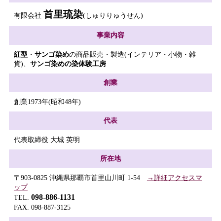
首里琉染
有限会社
(しゅりりゅうせん)
事業内容
紅型
・
サンゴ染め
の商品販売・製造(インテリア・小物・雑
貨)、
サンゴ染めの染体験工房
創業
創業1973年(昭和48年)
代表
代表取締役 大城 英明
所在地
〒903-0825 沖縄県那覇市首里山川町 1-54
→詳細アクセスマ
ップ
098-886-1131
TEL.
FAX. 098-887-3125