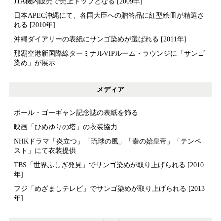
JTA機内販売で売上トップとなる [2009年]
日本APEC沖縄にて、各国大臣への贈答品に紅型絵皿が精選さ
れる [2010年]
沖縄ダイアリーの表紙にサンゴ染めが選ばれる [2011年]
那覇空港新国際線ターミナルVIPルーム・ラウンジに「サンゴ
染め」が展示
メディア
ポール・ゴーギャン記念誌の表紙を飾る
映画「ひめゆりの塔」の衣装協力
NHKドラマ「炎立つ」「琉球の風」「秦の始皇帝」「テンペ
スト」にて衣装提供
TBS「世界ふしぎ発見」でサンゴ染めが取り上げられる [2010
年]
フジ「めざましテレビ」でサンゴ染めが取り上げられる [2013
年]