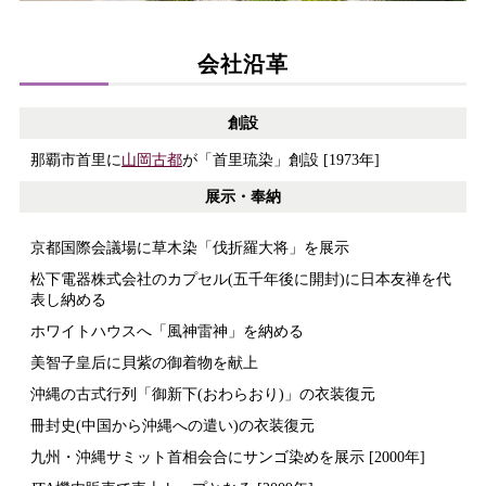
会社沿革
創設
那覇市首里に
山岡古都
が「首里琉染」創設 [1973年]
展示・奉納
京都国際会議場に草木染「伐折羅大将」を展示
松下電器株式会社のカプセル(五千年後に開封)に日本友禅を代
表し納める
ホワイトハウスへ「風神雷神」を納める
美智子皇后に貝紫の御着物を献上
沖縄の古式行列「御新下(おわらおり)」の衣装復元
冊封史(中国から沖縄への遣い)の衣装復元
九州・沖縄サミット首相会合にサンゴ染めを展示 [2000年]