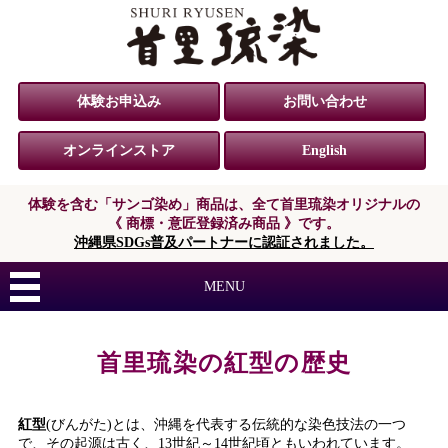
体験お申込み
お問い合わせ
オンラインストア
English
体験を含む「サンゴ染め」商品は、
全て首里琉染オリジナルの
《 商標・意匠登録済み商品 》です。
沖縄県SDGs普及パートナーに認証されました。
MENU
首里琉染の紅型の歴史
紅型
(びんがた)とは、沖縄を代表する伝統的な染色技法の一つ
で、その起源は古く、13世紀～14世紀頃ともいわれています。