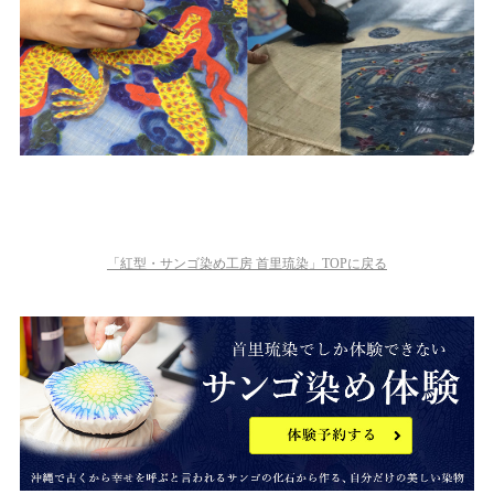
「紅型・サンゴ染め工房 首里琉染」TOPに戻る