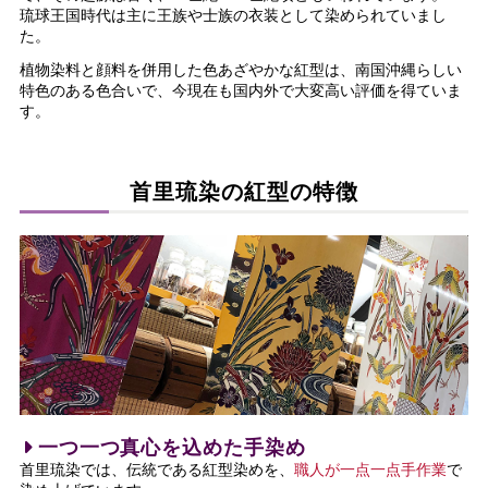
琉球王国時代は主に王族や士族の衣装として染められていまし
た。
植物染料と顔料を併用した色あざやかな紅型は、南国沖縄らしい
特色のある色合いで、今現在も国内外で大変高い評価を得ていま
す。
首里琉染の紅型の特徴
一つ一つ真心を込めた手染め
首里琉染では、伝統である紅型染めを、
職人が一点一点手作業
で