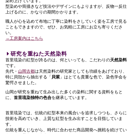
染め上げています。
型染めや筒描きなど技法やデザインにもよりますが、反物一反仕
上げるのに、かなりの期間かかります。
職人が心を込めて布地に丁寧に染料をさしていく姿を工房で見る
こともできますので、ぜひ、お気軽に工房にお立ち寄りくださ
い。
→工房案内はこちら
研究を重ねた天然染料
首里琉染の紅型が誇るのは、何といっても、こだわりの
天然染料
です。
先代・
山岡古都
は天然染料の研究家としても功績をあげており、
特に貝殻から抽出する「
貝紫
」はとても貴重な色で、染色学会を
驚愕させました。
山岡が研究を重ねて生み出した多くの染料に関する資料をもと
に、
首里琉染独特の色合
を継承しています。
首里琉染では、伝統の紅型本来の風合いを追求しつつも、さらに
技術を高めていき、上質な紅型を生み出すことを目指していま
す。
伝統を重んじながら、時代に合わせた商品開発へ挑戦を続けてい