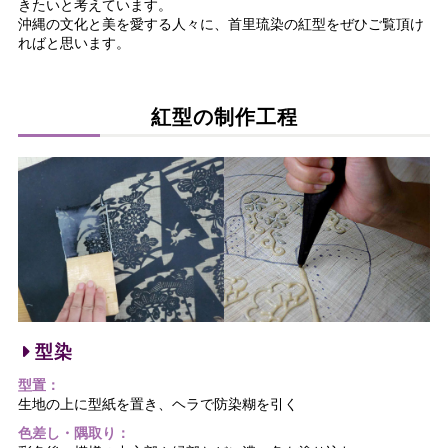
きたいと考えています。
沖縄の文化と美を愛する人々に、首里琉染の紅型をぜひご覧頂け
ればと思います。
紅型の制作工程
型染
型置：
生地の上に型紙を置き、ヘラで防染糊を引く
色差し・隅取り：