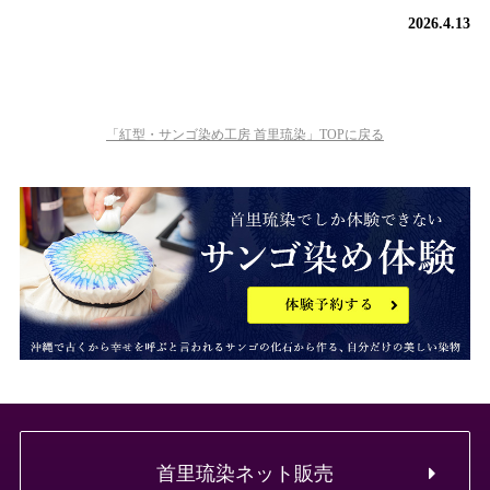
2026.4.13
「紅型・サンゴ染め工房 首里琉染」TOPに戻る
首里琉染ネット販売