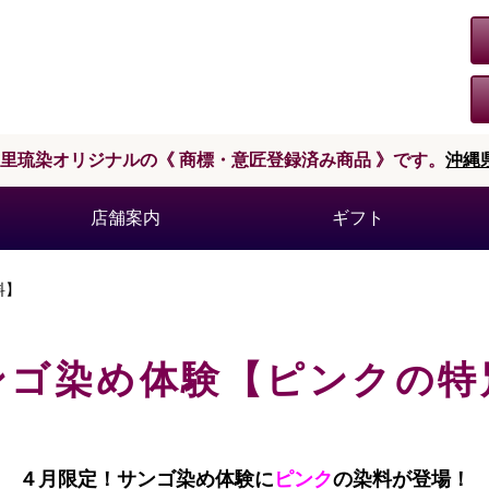
首里琉染オリジナルの
《 商標・意匠登録済み商品 》です。
沖縄
店舗案内
ギフト
料】
ンゴ染め体験【ピンクの特
４月限定！サンゴ染め体験に
ピンク
の染料が登場！