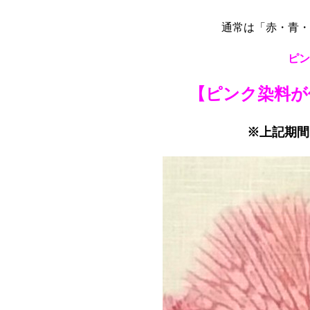
通常は「赤・青・
ピン
【ピンク染料が使
※上記期間