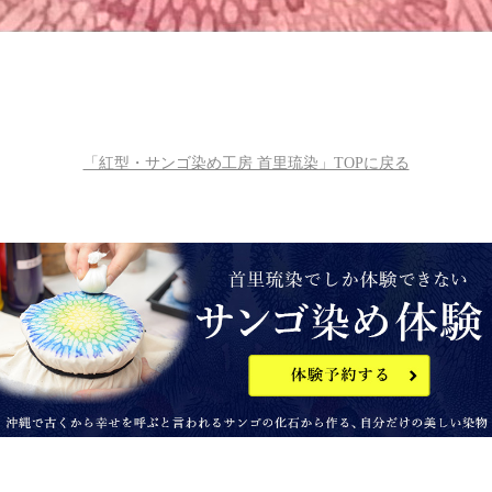
「紅型・サンゴ染め工房 首里琉染」TOPに戻る