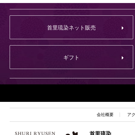
首里琉染ネット販売
ギフト
会社概要
ア
首里琉染