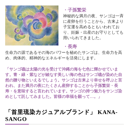
・子孫繁栄
神秘的な満月の夜、サンゴは一斉
に産卵を行うことから、古来より
子宝運を高めるともいわれてお
り、妊娠・出産のお守りとしても
用いられてきました。
・長寿
生命力の源であるその海のパワーを秘めたサンゴは、生命力を高
め、肉体的、精神的なエネルギーを活発にします。
「サンゴ礁は太陽の光を受けて沖縄の海を七色に輝かせていま
す。青・緑・紫などが綾なす美しい海の色はサンゴ礁が染めた自
然の贈り物といえるでしょう。サンゴは古来より幸せを呼ぶと言
われ、また満月の夜にたくさん産卵することから子孫繁栄・長
寿・を意味すると言われています。サンゴの持つ魅力をサンゴ染
めとして託してみました。皆様の幸福を願って…。」
「首里琉染カジュアルブランド」 KANA-
SANGO