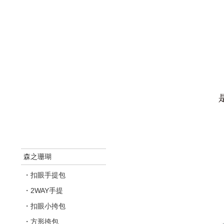
森之珊瑚
・扣眼手提包
・2WAY手提
・扣眼小挎包
・方形挎包