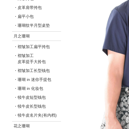
・皮革肩带挎包
・扁平小包
・珊瑚纹半月型桌垫
月之珊瑚
・褶皱加工扁平挎包
・褶皱加工
皮革提手大拎包
・褶皱加工长型钱包
・珊瑚 in 迷你手提包
・珊瑚 in 化妆包
・犊牛皮短型钱包
・犊牛皮长型钱包
・犊牛皮名片夹(有内档)
花之珊瑚