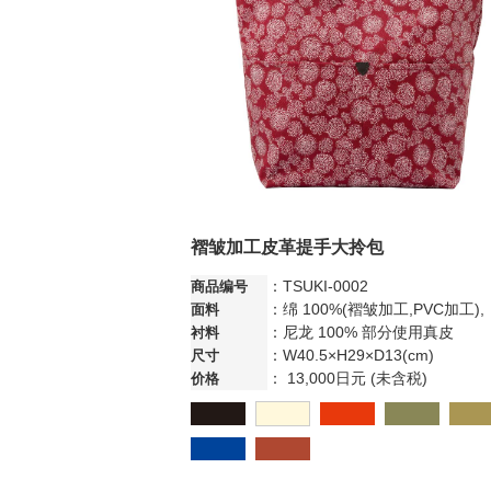
褶皱加工皮革提手大拎包
：TSUKI-0002
商品编号
：绵 100%(褶皱加工,PVC加工),
面料
：尼龙 100% 部分使用真皮
衬料
：W40.5×H29×D13(cm)
尺寸
： 13,000日元 (未含税)
价格