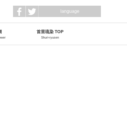
language
瑚
首里琉染 TOP
lower
Shuri-ryusen