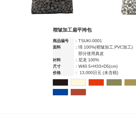
褶皱加工扁平挎包
：TSUKI-0001
商品编号
：绵 100%(褶皱加工,PVC加工)
面料
部分使用真皮
：尼龙 100%
衬料
：W40.5×H33×D5(cm)
尺寸
： 13,000日元 (未含税)
价格